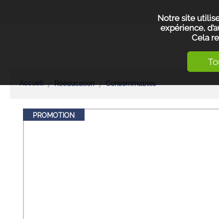
Notre site utili
expérience, d’a
Cela re
To
Accueil
Rééducation
Consommables
PROMOTION