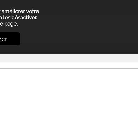
r améliorer votre
 les désactiver.
e page.
rer