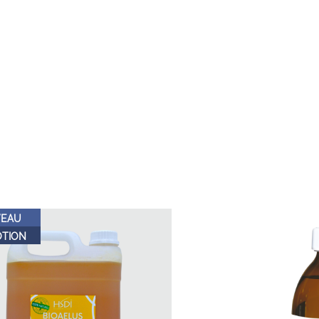
EAU
TION