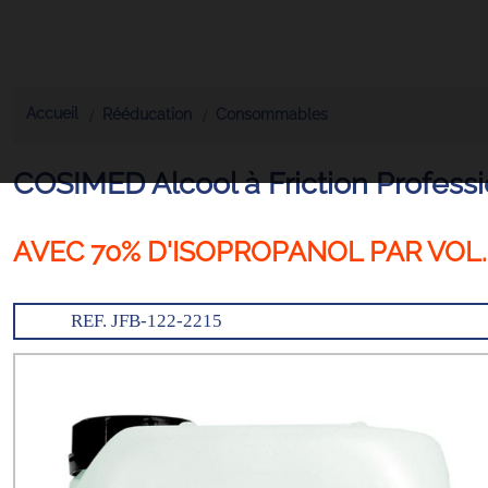
Accueil
Rééducation
Consommables
COSIMED Alcool à Friction Professi
AVEC 70% D'ISOPROPANOL PAR VOL.
REF. JFB-122-2215