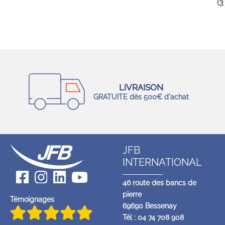
(3
LIVRAISON
GRATUITE dès 500€ d'achat
JFB
INTERNATIONAL
46 route des bancs de
pierre
Témoignages
69690 Bessenay
Tél : 04 74 708 908