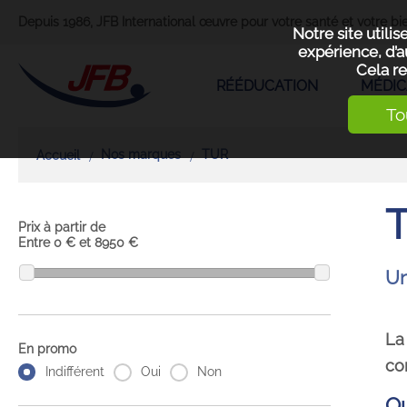
Depuis 1986, JFB International œuvre pour votre santé et votre bie
Notre site utili
expérience, d’a
Cela re
RÉÉDUCATION
MÉDIC
To
Nos marques
TUR
Accueil
Prix à partir de
Entre
0
€
et
8950
€
Un
La
En promo
co
Indifférent
Oui
Non
Qu