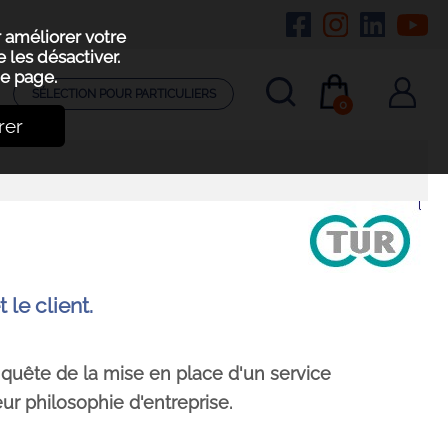
r améliorer votre
 les désactiver.
e page.
SÉLECTION POUR PARTICULIERS
0
rer
 le client.
quête de la mise en place d'un service
ur philosophie d'entreprise.