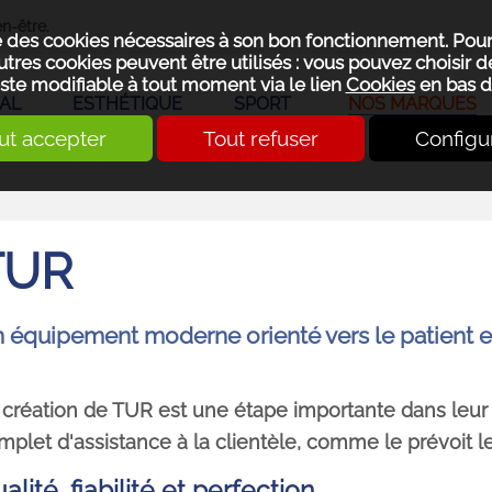
n-être.
se des cookies nécessaires à son bon fonctionnement. Pou
utres cookies peuvent être utilisés : vous pouvez choisir de
ste modifiable à tout moment via le lien
Cookies
en bas d
AL
ESTHÉTIQUE
SPORT
NOS MARQUES
ut accepter
Tout refuser
Configu
TUR
 équipement moderne orienté vers le patient et
 création de TUR est une étape importante dans leur 
mplet d'assistance à la clientèle, comme le prévoit le
alité, fiabilité et perfection