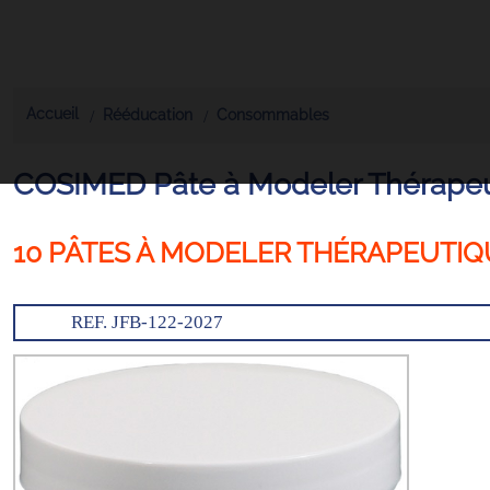
Accueil
Rééducation
Consommables
COSIMED Pâte à Modeler Thérapeut
10 PÂTES À MODELER THÉRAPEUTI
REF. JFB-122-2027