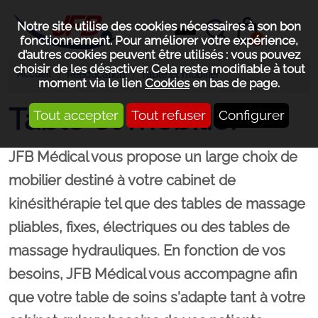
Notre site utilise des cookies nécessaires à son bon
0
fonctionnement. Pour améliorer votre expérience,
d’autres cookies peuvent être utilisés : vous pouvez
choisir de les désactiver. Cela reste modifiable à tout
Accueil
Rééducation
Table et mobilier
moment via le lien
Cookies
en bas de page.
Table et mobilier
Tout accepter
Tout refuser
Configurer
JFB Médical vous propose un large choix de
mobilier destiné à votre
cabinet de
kinésithérapie
tel que des
tables de massage
pliables, fixes, électriques ou des tables de
massage hydrauliques. En fonction de vos
besoins, JFB Médical vous accompagne afin
que votre table de soins s'adapte tant à votre