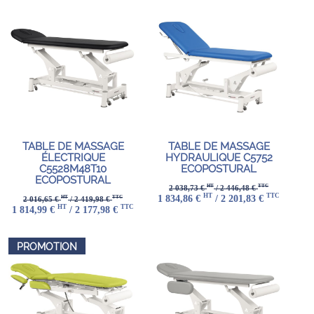
TABLE DE MASSAGE
TABLE DE MASSAGE
ÉLECTRIQUE
HYDRAULIQUE C5752
C5528M48T10
ECOPOSTURAL
ECOPOSTURAL
HT
TTC
2 038,73 €
/ 2 446,48 €
HT
TTC
1 834,86 €
/ 2 201,83 €
HT
TTC
2 016,65 €
/ 2 419,98 €
HT
TTC
1 814,99 €
/ 2 177,98 €
PROMOTION