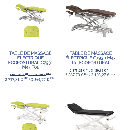
TABLE DE MASSAGE
TABLE DE MASSAGE
ÉLECTRIQUE
ÉLECTRIQUE C7930 M47
ECOPOSTURAL C7931
T01 ECOPOSTURAL
M47 T01
HT
TTC
2 875,25 €
/ 3 450,30 €
HT
TTC
2 587,73 €
/ 3 105,27 €
HT
TTC
3 019,23 €
/ 3 623,08 €
HT
TTC
2 717,31 €
/ 3 260,77 €