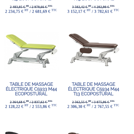
HT
TTC
HT
TTC
2 483,05 €
/ 2 979,66 €
3 502,42 €
/ 4 202,90 €
HT
TTC
HT
TTC
2 234,75 €
/ 2 681,69 €
3 152,17 €
/ 3 782,61 €
TABLE DE MASSAGE
TABLE DE MASSAGE
ÉLECTRIQUE C5933 M44
ÉLECTRIQUE C5934 M44
ECOPOSTURAL
T13 ECOPOSTURAL
HT
TTC
HT
TTC
2 364,68 €
/ 2 837,62 €
2 562,55 €
/ 3 075,06 €
HT
TTC
HT
TTC
2 128,22 €
/ 2 553,86 €
2 306,30 €
/ 2 767,55 €