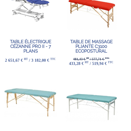
TABLE ÉLECTRIQUE
TABLE DE MASSAGE
CÉZANNE PRO II - 7
PLIANTE C3100
PLANS
ECOPOSTURAL
HT
TTC
481,43 €
/ 577,71 €
HT
TTC
2 651,67 €
/ 3 182,00 €
HT
TTC
433,28 €
/ 519,94 €