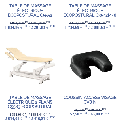
TABLE DE MASSAGE
TABLE DE MASSAGE
ÉLECTRIQUE
ÉLECTRIQUE
ECOPOSTURAL C5552
ECOPOSTURAL C3542M48
HT
TTC
HT
TTC
2 038,73 €
/ 2 446,48 €
1 927,43 €
/ 2 312,92 €
HT
TTC
HT
TTC
1 834,86 €
/ 2 201,83 €
1 734,69 €
/ 2 081,63 €
TABLE DE MASSAGE
COUSSIN ACCESS VISAGE
ÉLECTRIQUE 2 PLANS
CV8 N
C5583 ECOPOSTURAL
HT
TTC
58,33 €
/ 70,00 €
HT
TTC
52,50 €
/ 63,00 €
HT
TTC
2 362,03 €
/ 2 834,44 €
HT
TTC
2 014,01 €
/ 2 416,81 €