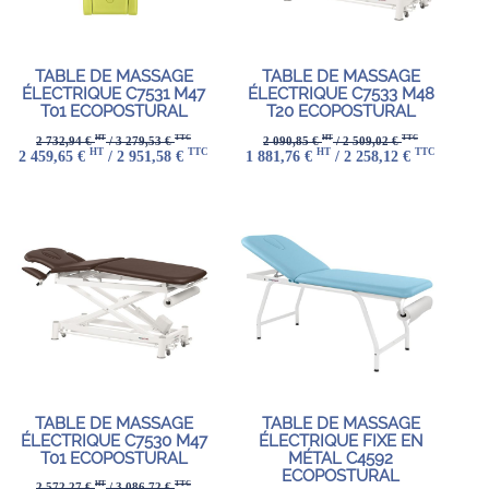
TABLE DE MASSAGE
TABLE DE MASSAGE
ÉLECTRIQUE C7531 M47
ÉLECTRIQUE C7533 M48
T01 ECOPOSTURAL
T20 ECOPOSTURAL
HT
TTC
HT
TTC
2 732,94 €
/ 3 279,53 €
2 090,85 €
/ 2 509,02 €
HT
TTC
HT
TTC
2 459,65 €
/ 2 951,58 €
1 881,76 €
/ 2 258,12 €
TABLE DE MASSAGE
TABLE DE MASSAGE
ÉLECTRIQUE C7530 M47
ÉLECTRIQUE FIXE EN
T01 ECOPOSTURAL
MÉTAL C4592
ECOPOSTURAL
HT
TTC
2 572,27 €
/ 3 086,72 €