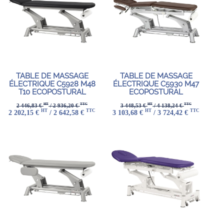
TABLE DE MASSAGE
TABLE DE MASSAGE
ÉLECTRIQUE C5928 M48
ÉLECTRIQUE C5930 M47
T10 ECOPOSTURAL
ECOPOSTURAL
HT
TTC
HT
TTC
2 446,83 €
/ 2 936,20 €
3 448,53 €
/ 4 138,24 €
HT
TTC
HT
TTC
2 202,15 €
/ 2 642,58 €
3 103,68 €
/ 3 724,42 €