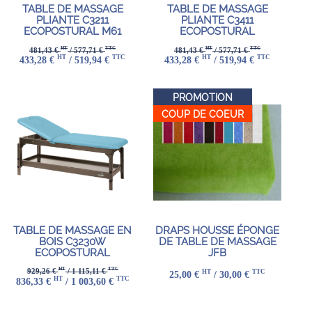
TABLE DE MASSAGE
TABLE DE MASSAGE
PLIANTE C3211
PLIANTE C3411
ECOPOSTURAL M61
ECOPOSTURAL
HT
TTC
HT
TTC
481,43 €
/ 577,71 €
481,43 €
/ 577,71 €
HT
TTC
HT
TTC
433,28 €
/ 519,94 €
433,28 €
/ 519,94 €
PROMOTION
COUP DE COEUR
TABLE DE MASSAGE EN
DRAPS HOUSSE ÉPONGE
BOIS C3230W
DE TABLE DE MASSAGE
ECOPOSTURAL
JFB
HT
TTC
929,26 €
/ 1 115,11 €
HT
TTC
25,00 €
/ 30,00 €
HT
TTC
836,33 €
/ 1 003,60 €