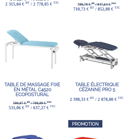
HT
TTC
2 315,04 €
/ 2 778,05 €
HT
TTC
789,70 €
/ 947,64 €
HT
TTC
710,73 €
/ 852,88 €
TABLE DE MASSAGE FIXE
TABLE ÉLECTRIQUE
EN MÉTAL C4520
CÉZANNE PRO 5
ECOPOSTURAL
HT
TTC
2 398,33 €
/ 2 878,00 €
HT
TTC
590,07 €
/ 708,08 €
HT
TTC
531,06 €
/ 637,27 €
PROMOTION