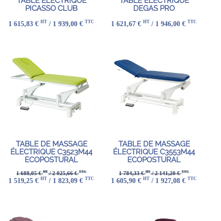
TABLE ÉLECTRIQUE
TABLE ÉLECTRIQUE
PICASSO CLUB
DEGAS PRO
HT
TTC
HT
TTC
1 615,83 €
/ 1 939,00 €
1 621,67 €
/ 1 946,00 €
TABLE DE MASSAGE
TABLE DE MASSAGE
ÉLECTRIQUE C3523M44
ÉLECTRIQUE C3553M44
ECOPOSTURAL
ECOPOSTURAL
HT
TTC
HT
TTC
1 688,05 €
/ 2 025,66 €
1 784,33 €
/ 2 141,20 €
HT
TTC
HT
TTC
1 519,25 €
/ 1 823,09 €
1 605,90 €
/ 1 927,08 €