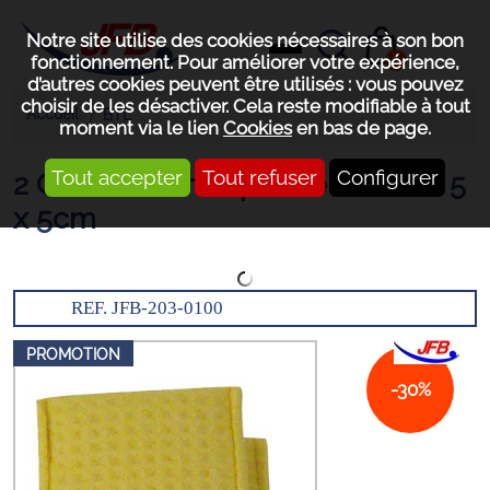
Notre site utilise des cookies nécessaires à son bon
0
fonctionnement. Pour améliorer votre expérience,
d’autres cookies peuvent être utilisés : vous pouvez
choisir de les désactiver. Cela reste modifiable à tout
Accueil
BTL
moment via le lien
Cookies
en bas de page.
Tout accepter
Tout refuser
Configurer
2 Gants chamex pour électrode 5
x 5cm
REF. JFB-203-0100
PROMOTION
-30%