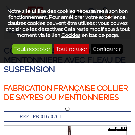
Notre site utilise des cookies nécessaires à son bon
0
fonctionnement. Pour améliorer votre expérience,
d’autres cookies peuvent être utilisés : vous pouvez
choisir de les désactiver. Cela reste modifiable à tout
Accueil
Rééducation
Gymnastique
moment via le lien
Cookies
en bas de page.
Tout accepter
Tout refuser
Configurer
COLLIER DE SAYRES OU
MENTONNIERE AVEC FLEAU DE
SUSPENSION
FABRICATION FRANÇAISE COLLIER
DE SAYRES OU MENTIONNERIES
REF. JFB-016-0261