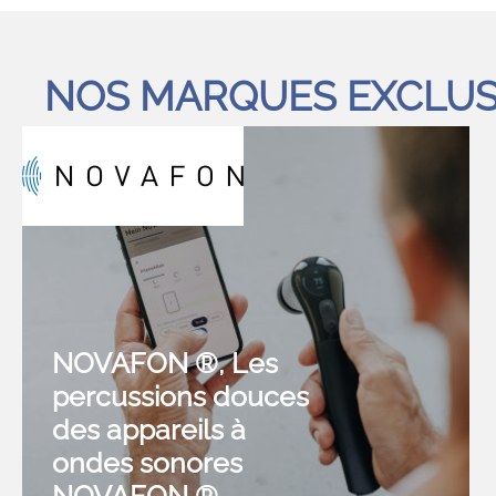
NOS MARQUES EXCLUS
NOVAFON ®, Les
percussions douces
des appareils à
ondes sonores