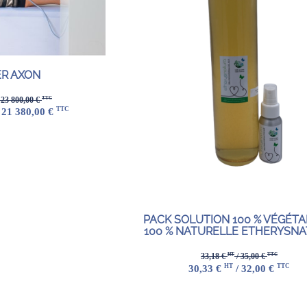
R AXON
TTC
 23 800,00 €
TTC
 21 380,00 €
PACK SOLUTION 100 % VÉGÉTA
100 % NATURELLE ETHERYSN
HT
TTC
33,18 €
/ 35,00 €
HT
TTC
30,33 €
/ 32,00 €