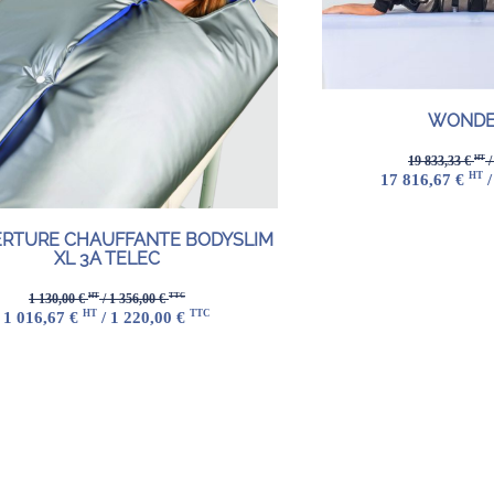
WONDE
HT
19 833,33 €
/
HT
17 816,67 €
/
RTURE CHAUFFANTE BODYSLIM
XL 3A TELEC
HT
TTC
1 130,00 €
/ 1 356,00 €
HT
TTC
1 016,67 €
/ 1 220,00 €