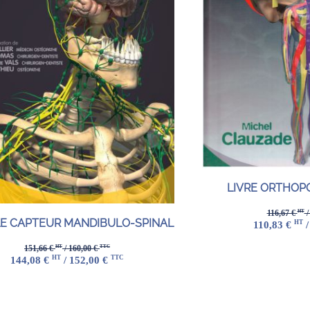
LIVRE ORTHOP
HT
116,67 €
/
LE CAPTEUR MANDIBULO-SPINAL
HT
110,83 €
/
HT
TTC
151,66 €
/ 160,00 €
HT
TTC
144,08 €
/ 152,00 €