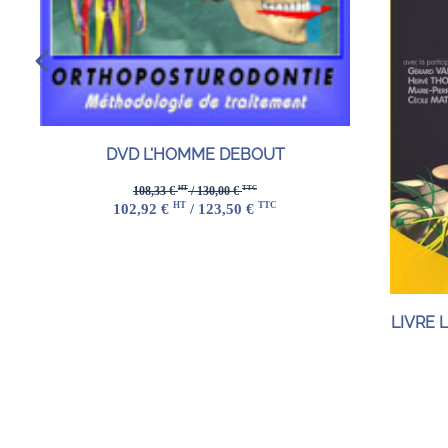
DVD L'HOMME DEBOUT
HT
TTC
108,33 €
/ 130,00 €
HT
TTC
102,92 €
/ 123,50 €
LIVRE 