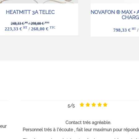
HEATMITT 3A TELEC
NOVAFON ® MAX + A
CHARG
HT
TTC
248,33 €
/ 298,00 €
HT
TTC
223,33 €
/ 268,00 €
HT
798,33 €
/
5/5
Contact trés agréable.
eur
Personnel trés à l'écoute , fait leur maximun pour répond
questions.