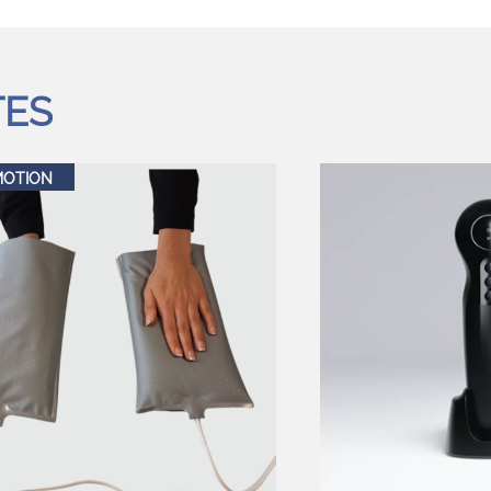
TES
MOTION