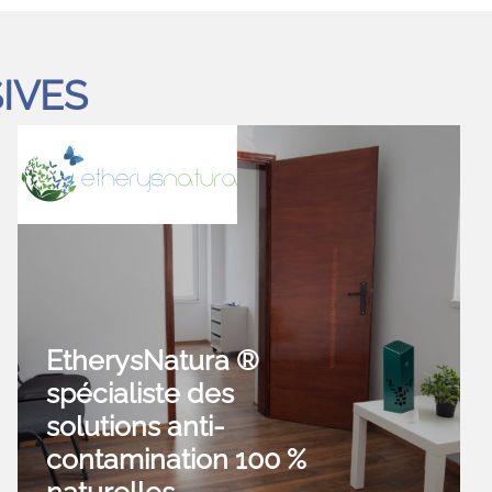
IVES
EtherysNatura ®
spécialiste des
solutions anti-
contamination 100 %