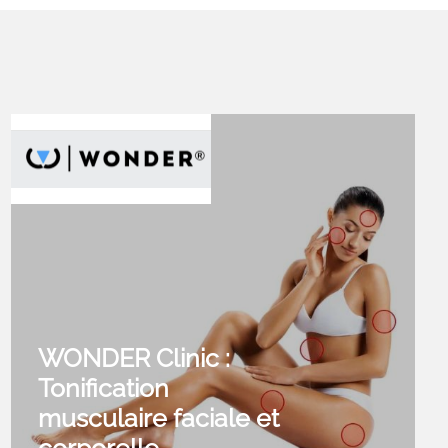
WONDER Clinic :
Tonification
musculaire faciale et