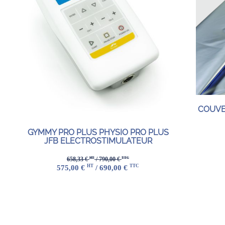
COUVE
GYMMY PRO PLUS PHYSIO PRO PLUS
JFB ELECTROSTIMULATEUR
HT
TTC
658,33 €
/ 790,00 €
HT
TTC
575,00 €
/ 690,00 €