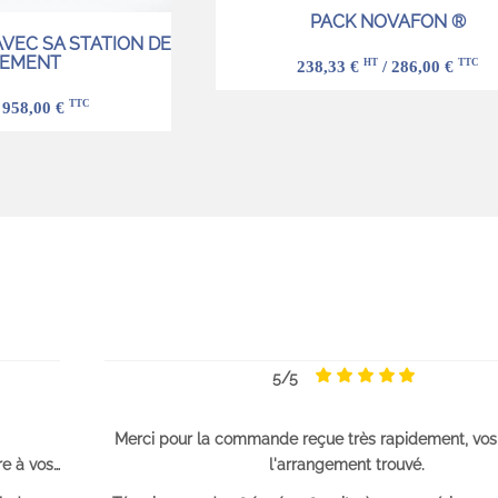
PACK NOVAFON ®
VEC SA STATION DE
EMENT
HT
TTC
238,33 €
/ 286,00 €
TTC
 958,00 €
5/5
Merci pour la commande reçue très rapidement, vos 
re à vos
l'arrangement trouvé.