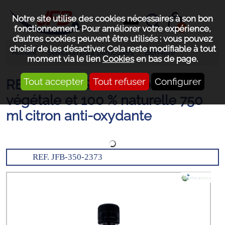
Notre site utilise des cookies nécessaires à son bon
0
fonctionnement. Pour améliorer votre expérience,
d’autres cookies peuvent être utilisés : vous pouvez
choisir de les désactiver. Cela reste modifiable à tout
Accueil
Sélection pour particuliers
Bien-être
moment via le lien
Cookies
en bas de page.
Tout accepter
Tout refuser
Configurer
RECHARGE Solution 100 %
végétale et 100 % naturelle 750
ml citron anti-oxydante
REF. JFB-350-2373