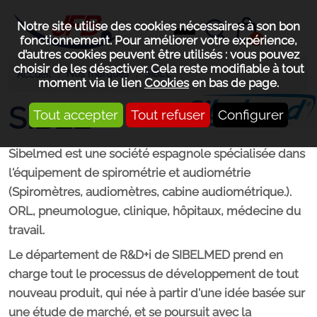
Notre site utilise des cookies nécessaires à son bon
0
fonctionnement. Pour améliorer votre expérience,
d’autres cookies peuvent être utilisés : vous pouvez
choisir de les désactiver. Cela reste modifiable à tout
Nos marques
SIBEL
Accueil
moment via le lien
Cookies
en bas de page.
SIBEL
Tout accepter
Tout refuser
Configurer
Sibelmed est une société espagnole spécialisée dans
l'équipement de spirométrie et audiométrie
(
Spiromètres, audiomètres, cabine audiométrique.)
.
ORL, pneumologue, clinique, hôpitaux, médecine du
travail.
Le département de R&D+i de SIBELMED prend en
charge tout le processus de développement de tout
nouveau produit, qui née à partir d'une idée basée sur
une étude de marché, et se poursuit avec la