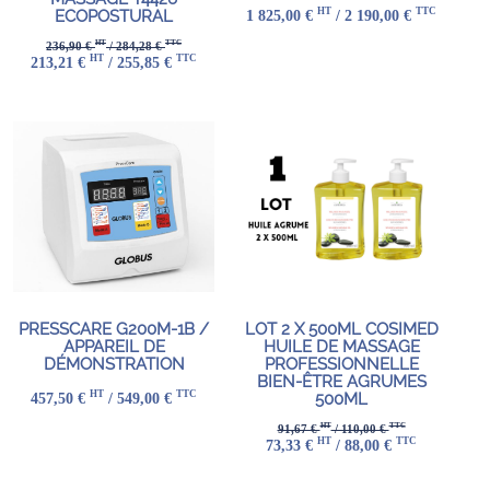
HT
TTC
1 825,00 €
/ 2 190,00 €
ECOPOSTURAL
HT
TTC
236,90 €
/ 284,28 €
HT
TTC
213,21 €
/ 255,85 €
PRESSCARE G200M-1B /
LOT 2 X 500ML COSIMED
APPAREIL DE
HUILE DE MASSAGE
DÉMONSTRATION
PROFESSIONNELLE
BIEN-ÊTRE AGRUMES
HT
TTC
457,50 €
/ 549,00 €
500ML
HT
TTC
91,67 €
/ 110,00 €
HT
TTC
73,33 €
/ 88,00 €