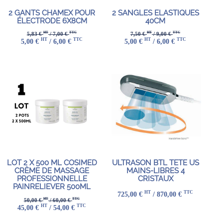
2 GANTS CHAMEX POUR
2 SANGLES ELASTIQUES
ÉLECTRODE 6X8CM
40CM
HT
TTC
HT
TTC
5,83 €
/ 7,00 €
7,50 €
/ 9,00 €
HT
TTC
HT
TTC
5,00 €
/ 6,00 €
5,00 €
/ 6,00 €
LOT 2 X 500 ML COSIMED
ULTRASON BTL TETE US
CRÈME DE MASSAGE
MAINS-LIBRES 4
PROFESSIONNELLE
CRISTAUX
PAINRELIEVER 500ML
HT
TTC
725,00 €
/ 870,00 €
HT
TTC
50,00 €
/ 60,00 €
HT
TTC
45,00 €
/ 54,00 €