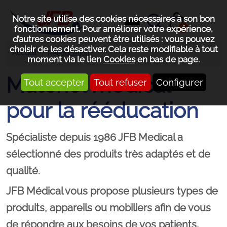
Notre site utilise des cookies nécessaires à son bon
0
fonctionnement. Pour améliorer votre expérience,
d’autres cookies peuvent être utilisés : vous pouvez
choisir de les désactiver. Cela reste modifiable à tout
Accueil
Rééducation
moment via le lien
Cookies
en bas de page.
Matériel médical
Tout accepter
Tout refuser
Configurer
pour la rééducation
Spécialiste depuis 1986 JFB Medical a
sélectionné des produits très adaptés et de
qualité.
JFB Médical vous propose plusieurs types de
produits, appareils ou mobiliers afin de vous
de répondre aux besoins de vos patients,