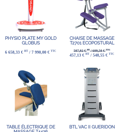
PHYSIO PLATE MY GOLD
CHAISE DE MASSAGE
GLOBUS
T2701 ECOPOSTURAL
HT
TTC
507,92 €
/ 609,50 €
HT
TTC
6 658,33 €
/ 7 990,00 €
HT
TTC
457,13 €
/ 548,55 €
TABLE ÉLECTRIQUE DE
BTL VAC II GUERIDON
MASSAGE T4426