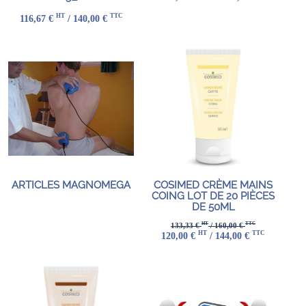
HT
TTC
116,67 €
/ 140,00 €
ARTICLES MAGNOMEGA
COSIMED CRÈME MAINS
COING LOT DE 20 PIÈCES
DE 50ML
HT
TTC
133,33 €
/ 160,00 €
HT
TTC
120,00 €
/ 144,00 €