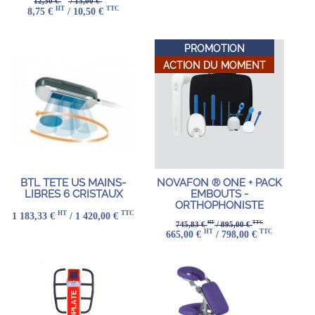
12,50 €
/ 15,00 €
HT
TTC
8,75 €
/ 10,50 €
PROMOTION
ACTION DU MOMENT
BTL TETE US MAINS-
NOVAFON ® ONE + PACK
LIBRES 6 CRISTAUX
EMBOUTS -
ORTHOPHONISTE
HT
TTC
1 183,33 €
/ 1 420,00 €
HT
TTC
745,83 €
/ 895,00 €
HT
TTC
665,00 €
/ 798,00 €