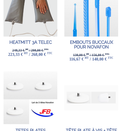
HEATMITT 3A TELEC
EMBOUTS BUCCAUX
POUR NOVAFON
HT
TTC
248,33 €
/ 298,00 €
HT
TTC
223,33 €
/ 268,00 €
HT
TTC
130,00 €
/ 156,00 €
HT
TTC
116,67 €
/ 140,00 €
TETES PLATES
TÊTE PLATE À VIS + TÊTE