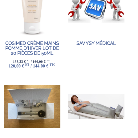
COSIMED CRÈME MAINS
SAV YSY MÉDICAL
POMME D'HIVER LOT DE
20 PIÈCES DE 50ML
HT
TTC
133,33 €
/ 160,00 €
HT
TTC
120,00 €
/ 144,00 €