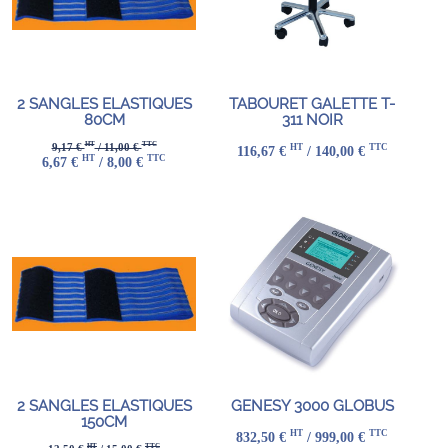
2 SANGLES ELASTIQUES
TABOURET GALETTE T-
80CM
311 NOIR
HT
TTC
9,17 €
/ 11,00 €
HT
TTC
116,67 €
/ 140,00 €
HT
TTC
6,67 €
/ 8,00 €
2 SANGLES ELASTIQUES
GENESY 3000 GLOBUS
150CM
HT
TTC
832,50 €
/ 999,00 €
HT
TTC