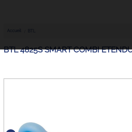
Accueil
BTL
BTL 4825S SMART COMBI ETEND