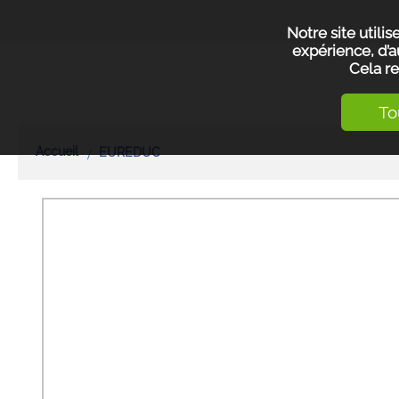
Notre site utili
expérience, d’a
Cela re
To
Accueil
EUREDUC