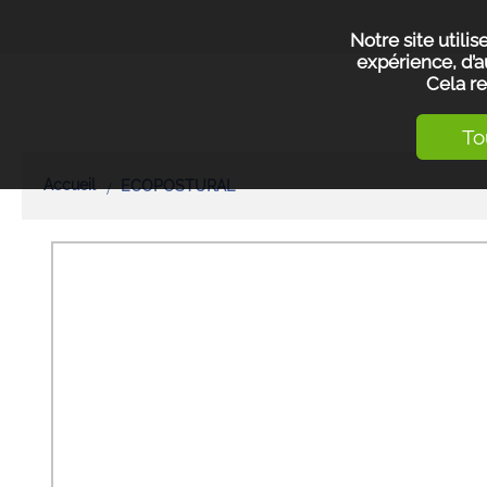
Notre site utili
expérience, d’a
Cela re
To
Accueil
ECOPOSTURAL