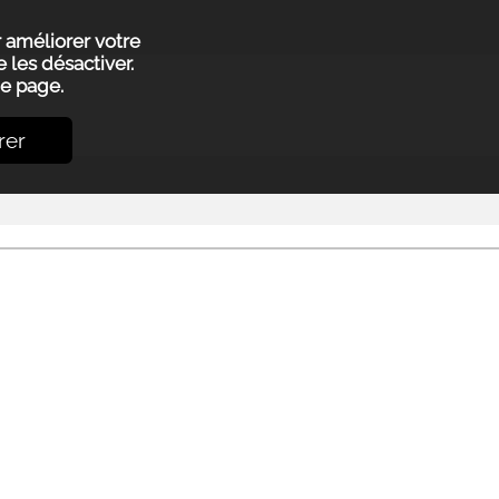
r améliorer votre
 les désactiver.
e page.
rer