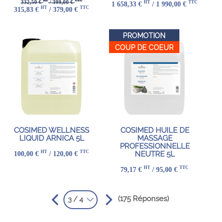
HT
TTC
332,50 €
/ 399,00 €
HT
TTC
1 658,33 €
/ 1 990,00 €
HT
TTC
315,83 €
/ 379,00 €
PROMOTION
COUP DE COEUR
COSIMED WELLNESS
COSIMED HUILE DE
LIQUID ARNICA 5L
MASSAGE
PROFESSIONNELLE
HT
TTC
100,00 €
/ 120,00 €
NEUTRE 5L
HT
TTC
79,17 €
/ 95,00 €
(175 Réponses)
3 / 4