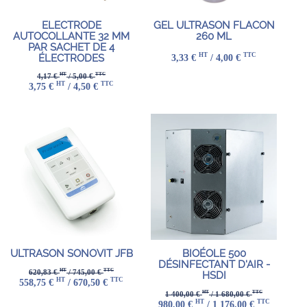
ELECTRODE
GEL ULTRASON FLACON
AUTOCOLLANTE 32 MM
260 ML
PAR SACHET DE 4
HT
TTC
3,33 €
/ 4,00 €
ÉLECTRODES
HT
TTC
4,17 €
/ 5,00 €
HT
TTC
3,75 €
/ 4,50 €
ULTRASON SONOVIT JFB
BIOÉOLE 500
DÉSINFECTANT D'AIR -
HT
TTC
620,83 €
/ 745,00 €
HSDI
HT
TTC
558,75 €
/ 670,50 €
HT
TTC
1 400,00 €
/ 1 680,00 €
HT
TTC
980,00 €
/ 1 176,00 €