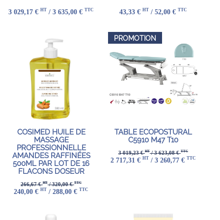
HT
TTC
HT
TTC
3 029,17 €
/ 3 635,00 €
43,33 €
/ 52,00 €
PROMOTION
COSIMED HUILE DE
TABLE ECOPOSTURAL
MASSAGE
C5910 M47 T10
PROFESSIONNELLE
HT
TTC
3 019,23 €
/ 3 623,08 €
AMANDES RAFFINÉES
HT
TTC
2 717,31 €
/ 3 260,77 €
500ML PAR LOT DE 16
FLACONS DOSEUR
HT
TTC
266,67 €
/ 320,00 €
HT
TTC
240,00 €
/ 288,00 €