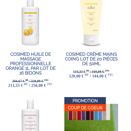
COSIMED HUILE DE
COSIMED CRÈME MAINS
MASSAGE
COING LOT DE 20 PIÈCES
PROFESSIONNELLE
DE 50ML
ORANGE 1L PAR LOT DE
HT
TTC
133,33 €
/ 160,00 €
16 BIDONS
HT
TTC
120,00 €
/ 144,00 €
HT
TTC
266,67 €
/ 320,00 €
HT
TTC
213,33 €
/ 256,00 €
PROMOTION
COUP DE COEUR