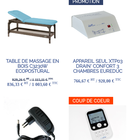
PROMOTION
TABLE DE MASSAGE EN
APPAREIL SEUL XTP03
BOIS C3230W
DRAIN' CONFORT 3
ECOPOSTURAL
CHAMBRES EUREDUC
HT
TTC
929,26 €
/ 1 115,11 €
HT
TTC
766,67 €
/ 920,00 €
HT
TTC
836,33 €
/ 1 003,60 €
COUP DE COEUR