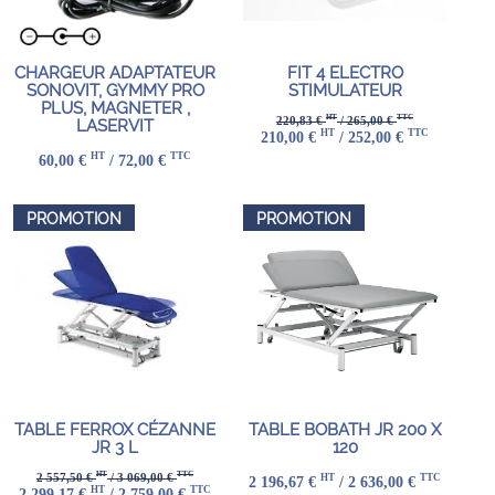
CHARGEUR ADAPTATEUR
FIT 4 ELECTRO
SONOVIT, GYMMY PRO
STIMULATEUR
PLUS, MAGNETER ,
HT
TTC
220,83 €
/ 265,00 €
LASERVIT
HT
TTC
210,00 €
/ 252,00 €
HT
TTC
60,00 €
/ 72,00 €
PROMOTION
PROMOTION
TABLE FERROX CÉZANNE
TABLE BOBATH JR 200 X
JR 3 L
120
HT
TTC
2 557,50 €
/ 3 069,00 €
HT
TTC
2 196,67 €
/ 2 636,00 €
HT
TTC
2 299,17 €
/ 2 759,00 €