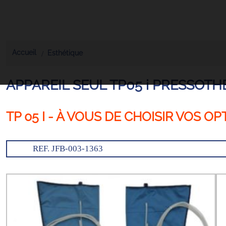
Accueil
Esthétique
APPAREIL SEUL TP05 i PRESSOT
TP 05 I - À VOUS DE CHOISIR VOS O
REF. JFB-003-1363