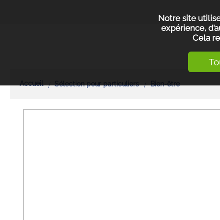
Notre site utili
expérience, d’a
Cela re
To
Accueil
Sélection pour particuliers
Bien-être