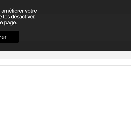
r améliorer votre
 les désactiver.
e page.
rer