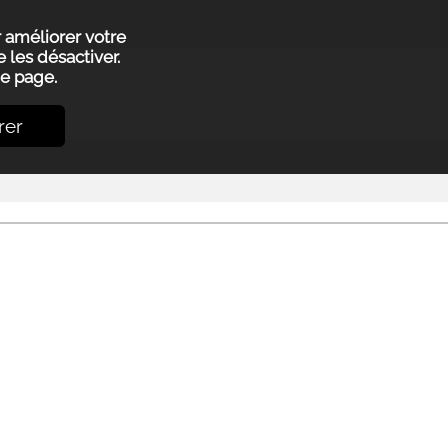
r améliorer votre
 les désactiver.
e page.
rer