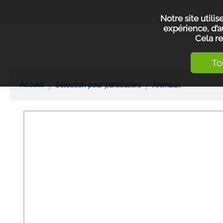
Notre site utili
expérience, d’a
Cela re
To
Accueil
Sélection pour particuliers
Animaux