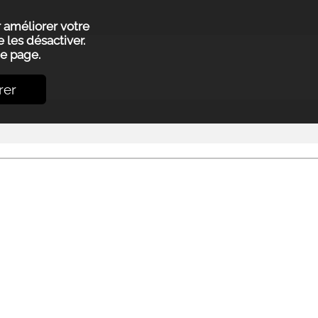
r améliorer votre
 les désactiver.
e page.
rer