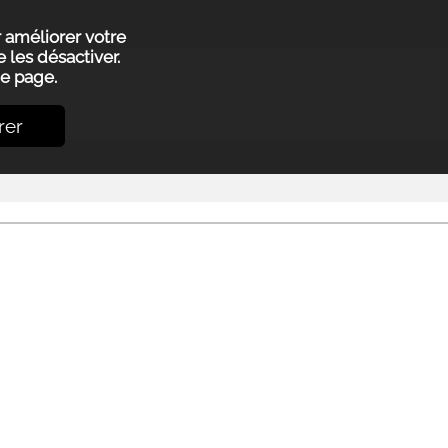
r améliorer votre
 les désactiver.
e page.
rer