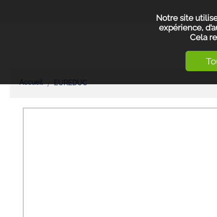
Notre site utili
expérience, d’a
Cela re
To
Accueil
EUREDUC