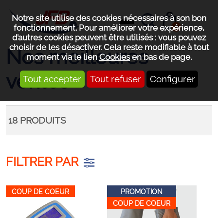
Notre site utilise des cookies nécessaires à son bon
0
fonctionnement. Pour améliorer votre expérience,
d’autres cookies peuvent être utilisés : vous pouvez
choisir de les désactiver. Cela reste modifiable à tout
Nos meilleures
moment via le lien
Cookies
en bas de page.
ventes
Tout accepter
Tout refuser
Configurer
18
PRODUITS
FILTRER PAR
COUP DE COEUR
PROMOTION
COUP DE COEUR