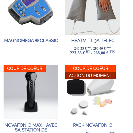
MAGNOMEGA ® CLASSIC
HEATMITT 3A TELEC
HT
TTC
248,33 €
/ 298,00 €
HT
TTC
223,33 €
/ 268,00 €
COUP DE COEUR
COUP DE COEUR
ACTION DU MOMENT
NOVAFON ® MAX + AVEC
PACK NOVAFON ®
SA STATION DE