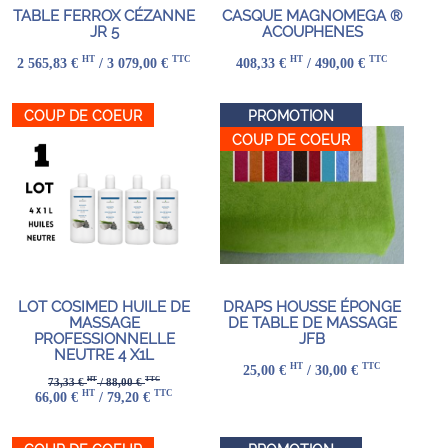
TABLE FERROX CÉZANNE
CASQUE MAGNOMEGA ®
JR 5
ACOUPHENES
HT
TTC
HT
TTC
2 565,83 €
/ 3 079,00 €
408,33 €
/ 490,00 €
COUP DE COEUR
PROMOTION
COUP DE COEUR
LOT COSIMED HUILE DE
DRAPS HOUSSE ÉPONGE
MASSAGE
DE TABLE DE MASSAGE
PROFESSIONNELLE
JFB
NEUTRE 4 X1L
HT
TTC
25,00 €
/ 30,00 €
HT
TTC
73,33 €
/ 88,00 €
HT
TTC
66,00 €
/ 79,20 €