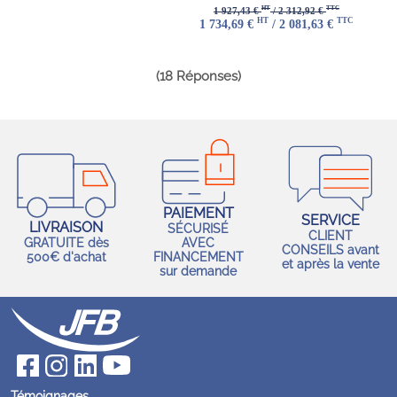
HT
TTC
1 927,43 €
/ 2 312,92 €
HT
TTC
1 734,69 €
/ 2 081,63 €
(18 Réponses)
PAIEMENT
SERVICE
LIVRAISON
SÉCURISÉ
CLIENT
GRATUITE dès
AVEC
CONSEILS avant
500€ d'achat
FINANCEMENT
et après la vente
sur demande
Témoignages