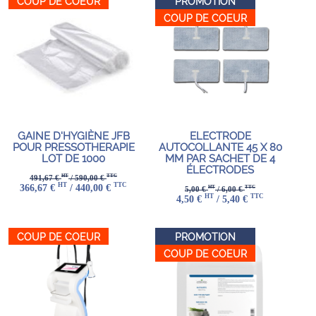
COUP DE COEUR
PROMOTION
COUP DE COEUR
GAINE D'HYGIÈNE JFB
ELECTRODE
POUR PRESSOTHERAPIE
AUTOCOLLANTE 45 X 80
LOT DE 1000
MM PAR SACHET DE 4
ÉLECTRODES
HT
TTC
491,67 €
/ 590,00 €
HT
TTC
366,67 €
/ 440,00 €
HT
TTC
5,00 €
/ 6,00 €
HT
TTC
4,50 €
/ 5,40 €
COUP DE COEUR
PROMOTION
COUP DE COEUR