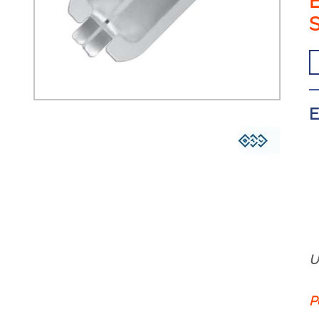
E
U
P