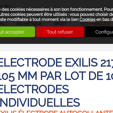
n-être.
se des cookies nécessaires à son bon fonctionnement. Pou
utres cookies peuvent être utilisés : vous pouvez choisir de
ste modifiable à tout moment via le lien
Cookies
en bas d
AL
ESTHÉTIQUE
SPORT
NOS MARQUES
ut accepter
Tout refuser
Configu
ELECTRODE EXILIS 21
105 MM PAR LOT DE 1
ELECTRODES
INDIVIDUELLES