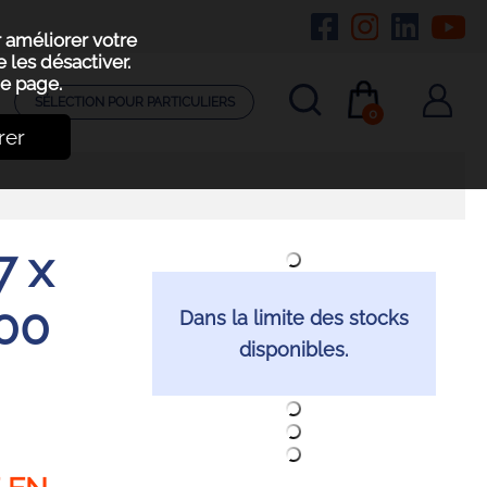
r améliorer votre
 les désactiver.
e page.
SÉLECTION POUR PARTICULIERS
0
rer
7 x
00
Dans la limite des stocks
disponibles.