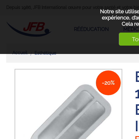
Depuis 1986, JFB International œuvre pour votre santé et votre bie
Notre site utili
expérience, d’a
Cela re
RÉÉDUCATION
MÉDIC
To
Accueil
Esthétique
-20%