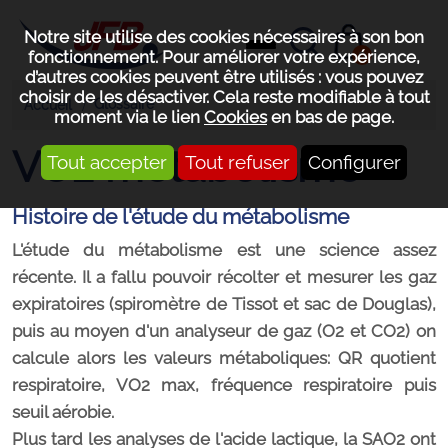
Notre site utilise des cookies nécessaires à son bon
0
fonctionnement. Pour améliorer votre expérience,
d’autres cookies peuvent être utilisés : vous pouvez
choisir de les désactiver. Cela reste modifiable à tout
Glossaire
Accueil
moment via le lien
Cookies
en bas de page.
VO2 métabolisme
Tout accepter
Tout refuser
Configurer
Histoire de l'étude du métabolisme
L'étude du métabolisme est une science assez
récente. Il a fallu pouvoir récolter et mesurer les gaz
expiratoires (spiromètre de Tissot et sac de Douglas),
puis au moyen d'un analyseur de gaz (O2 et CO2) on
calcule alors les valeurs métaboliques: QR quotient
respiratoire, VO2 max, fréquence respiratoire puis
seuil aérobie.
Plus tard les analyses de l'acide lactique, la SAO2 ont