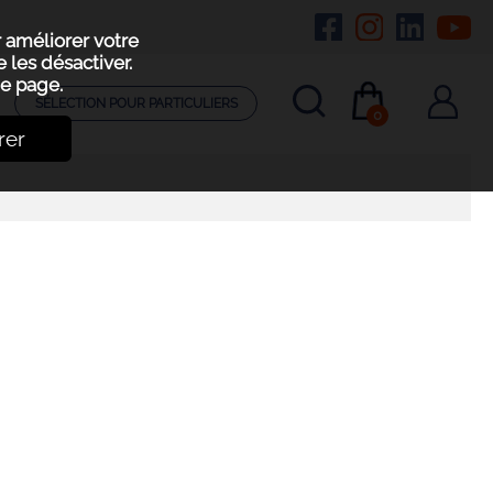
r améliorer votre
 les désactiver.
e page.
SÉLECTION POUR PARTICULIERS
0
rer