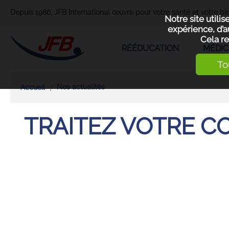
Depuis 1986, JFB International œuvre pour votre santé et votre bie
Notre site utili
expérience, d’a
Cela re
RÉÉDUCATION
MÉDIC
To
Nos actualités
Accueil
TRAITEZ VOTRE C