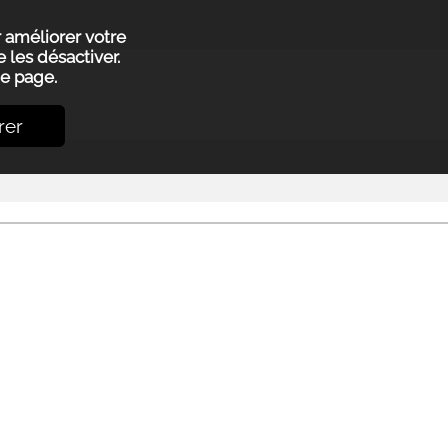
r améliorer votre
 les désactiver.
e page.
rer