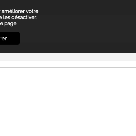
r améliorer votre
 les désactiver.
e page.
rer