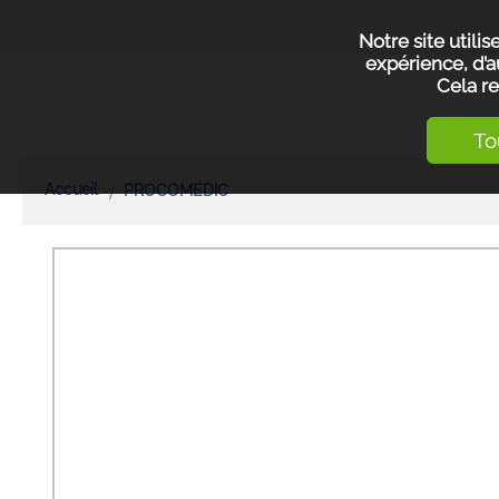
Notre site utili
expérience, d’a
Cela re
To
Accueil
PROCOMEDIC