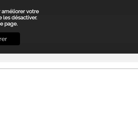
r améliorer votre
 les désactiver.
e page.
rer