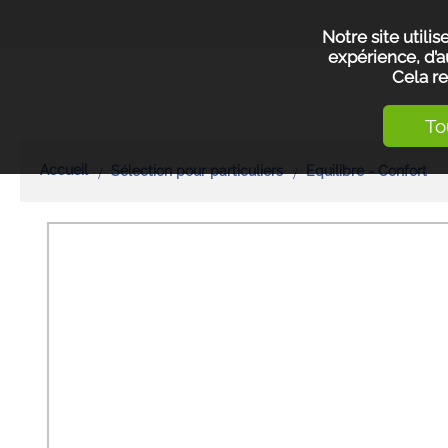
Notre site utili
expérience, d’a
Cela re
To
Accueil
Sélection pour particuliers
Equilibre - Confort