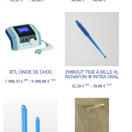
81,67 €
/ 98,00 €
80,00 €
/ 96,00 €
BTL ONDE DE CHOC
EMBOUT TIGE À BILLE XL
NOVAFON ® INTRA ORAL
HT
TTC
7 908,33 €
/ 9 490,00 €
HT
TTC
32,50 €
/ 39,00 €