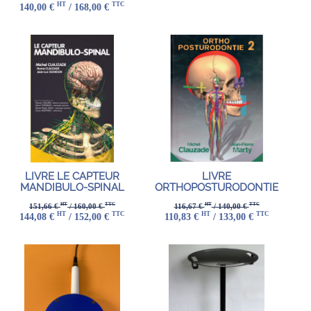
HT
TTC
140,00 €
/ 168,00 €
LIVRE LE CAPTEUR
LIVRE
MANDIBULO-SPINAL
ORTHOPOSTURODONTIE
HT
TTC
HT
TTC
151,66 €
/ 160,00 €
116,67 €
/ 140,00 €
HT
TTC
HT
TTC
144,08 €
/ 152,00 €
110,83 €
/ 133,00 €