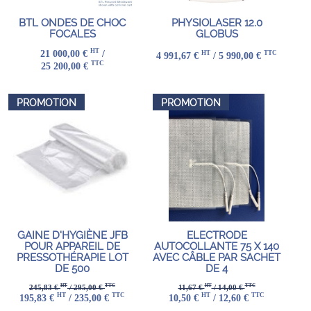
BTL ONDES DE CHOC
PHYSIOLASER 12.0
FOCALES
GLOBUS
HT
21 000,00 €
/
HT
TTC
4 991,67 €
/ 5 990,00 €
TTC
25 200,00 €
PROMOTION
PROMOTION
GAINE D'HYGIÈNE JFB
ELECTRODE
POUR APPAREIL DE
AUTOCOLLANTE 75 X 140
PRESSOTHÉRAPIE LOT
AVEC CÂBLE PAR SACHET
DE 500
DE 4
HT
TTC
HT
TTC
245,83 €
/ 295,00 €
11,67 €
/ 14,00 €
HT
TTC
HT
TTC
195,83 €
/ 235,00 €
10,50 €
/ 12,60 €