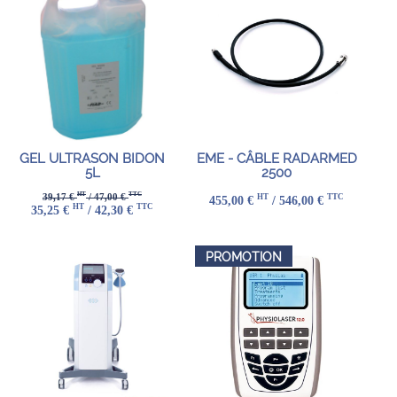
GEL ULTRASON BIDON
EME - CÂBLE RADARMED
5L
2500
HT
TTC
39,17 €
/ 47,00 €
HT
TTC
455,00 €
/ 546,00 €
HT
TTC
35,25 €
/ 42,30 €
PROMOTION