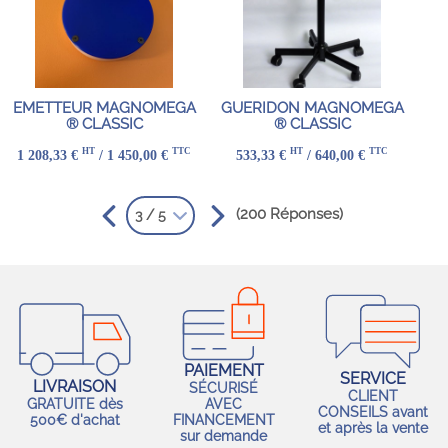
EMETTEUR MAGNOMEGA
GUERIDON MAGNOMEGA
® CLASSIC
® CLASSIC
HT
TTC
HT
TTC
1 208,33 €
/ 1 450,00 €
533,33 €
/ 640,00 €
(200 Réponses)
3 / 5
PAIEMENT
SERVICE
LIVRAISON
SÉCURISÉ
CLIENT
GRATUITE dès
AVEC
CONSEILS avant
500€ d'achat
FINANCEMENT
et après la vente
sur demande