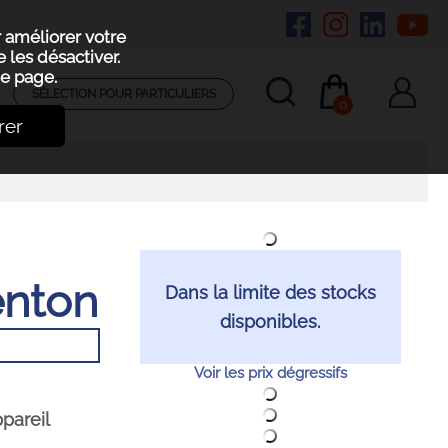
r améliorer votre
 les désactiver.
e page.
SÉLECTION POUR PARTICULIERS
0
rer
enton
Dans la limite des stocks
disponibles.
Voir les prix dégressifs
pareil