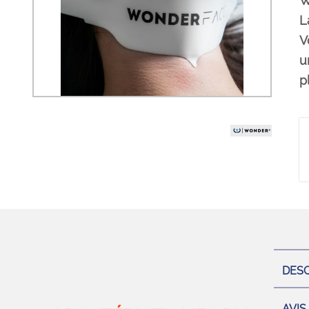
W
L
V
u
p
DESC
AVIS