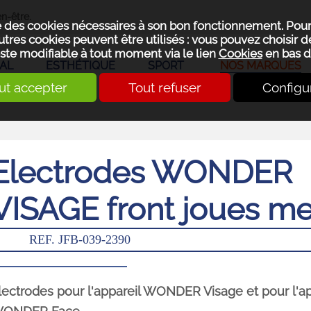
n-être.
se des cookies nécessaires à son bon fonctionnement. Pou
utres cookies peuvent être utilisés : vous pouvez choisir de
ste modifiable à tout moment via le lien
Cookies
en bas d
AL
ESTHÉTIQUE
SPORT
NOS MARQUES
ut accepter
Tout refuser
Configu
Electrodes WONDER
VISAGE front joues m
REF. JFB-039-2390
lectrodes pour l'appareil WONDER Visage et pour l'ap