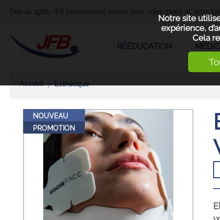
Depuis 1986, JFB International œuvre pour votre santé et votre bie
Notre site utili
expérience, d’a
Cela re
RÉÉDUCATION
MÉDIC
To
Accueil
Esthétique
NOUVEAU
PROMOTION
E