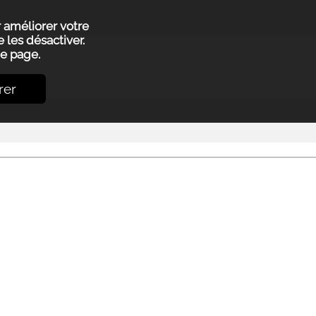
r améliorer votre
 les désactiver.
e page.
rer