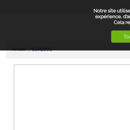
Notre site utili
expérience, d’a
Cela re
To
Accueil
EUREDUC