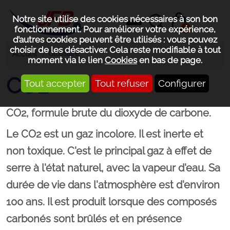
Notre site utilise des cookies nécessaires à son bon
0
fonctionnement. Pour améliorer votre expérience,
d’autres cookies peuvent être utilisés : vous pouvez
choisir de les désactiver. Cela reste modifiable à tout
Glossaire
Accueil
moment via le lien
Cookies
en bas de page.
CO2
Tout accepter
Tout refuser
Configurer
CO2, formule brute du dioxyde de carbone.
Le CO2 est un gaz incolore. Il est inerte et
non toxique. C'est le principal gaz à effet de
serre à l'état naturel, avec la vapeur d'eau. Sa
durée de vie dans l'atmosphère est d'environ
100 ans. Il est produit lorsque des composés
carbonés sont brûlés et en présence