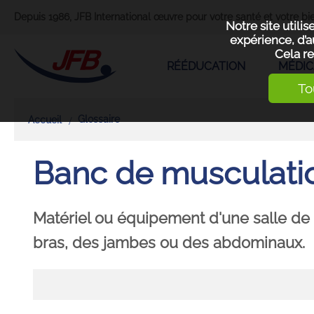
Depuis 1986, JFB International œuvre pour votre santé et votre bie
Notre site utili
expérience, d’a
Cela re
RÉÉDUCATION
MÉDIC
To
Glossaire
Accueil
Banc de musculati
Matériel ou équipement d'une salle de t
bras, des jambes ou des abdominaux.