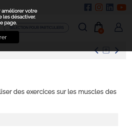
r améliorer votre
 les désactiver.
e page.
SÉLECTION POUR PARTICULIERS
0
rer
liser des exercices sur les muscles des