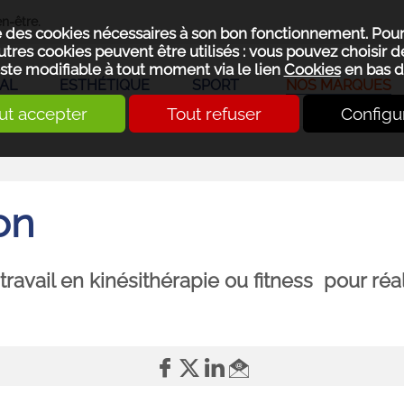
n-être.
se des cookies nécessaires à son bon fonctionnement. Pou
utres cookies peuvent être utilisés : vous pouvez choisir de
ste modifiable à tout moment via le lien
Cookies
en bas d
AL
ESTHÉTIQUE
SPORT
NOS MARQUES
ut accepter
Tout refuser
Configu
on
ravail en kinésithérapie ou fitness pour réa