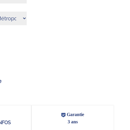
e
Garantie
3 ans
NFOS