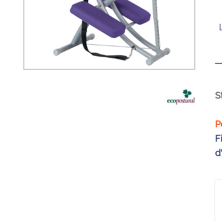
S
P
F
d