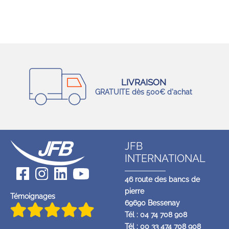
LIVRAISON
GRATUITE dès 500€ d'achat
JFB
INTERNATIONAL
46 route des bancs de
pierre
Témoignages
69690 Bessenay
Tél : 04 74 708 908
Tél : 00 33 474 708 908