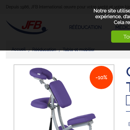
Depuis 1986, JFB International œuvre pour votre santé et votre bie
Notre site utili
expérience, d’a
Cela re
RÉÉDUCATION
MÉDIC
To
Accueil
Rééducation
Table et mobilier
-10%