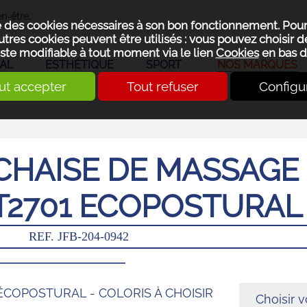
n-être.
se des cookies nécessaires à son bon fonctionnement. Pou
utres cookies peuvent être utilisés : vous pouvez choisir de
ste modifiable à tout moment via le lien
Cookies
en bas d
AL
ESTHÉTIQUE
SPORT
NOS MARQUES
ut accepter
Tout refuser
Configu
CHAISE DE MASSAGE
T2701 ECOPOSTURAL
REF. JFB-204-0942
ÉCOPOSTURAL - COLORIS À CHOISIR