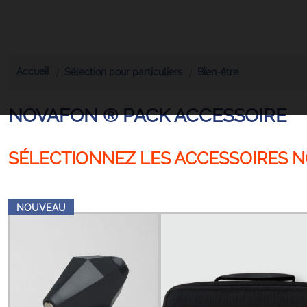
Accueil
Sélection pour particuliers
Bien-être
NOVAFON ® PACK ACCESSOIRE
SÉLECTIONNEZ LES ACCESSOIRES 
NOUVEAU