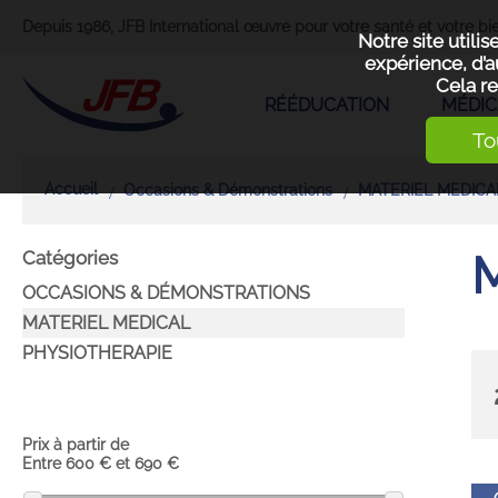
Depuis 1986, JFB International œuvre pour votre santé et votre bie
Notre site utili
expérience, d’a
Cela re
RÉÉDUCATION
MÉDIC
To
Accueil
Occasions & Démonstrations
MATERIEL MEDICA
Catégories
OCCASIONS & DÉMONSTRATIONS
MATERIEL MEDICAL
PHYSIOTHERAPIE
Prix à partir de
Entre
600
€
et
690
€