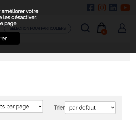
r améliorer votre
 les désactiver.
e page.
SÉLECTION POUR PARTICULIERS
0
rer
Trier