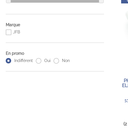
Marque
JFB
En promo
Indifférent
Oui
Non
P
EL
5
(2