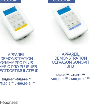
OCCASION
OCCASION
APPAREIL
APPAREIL
DEMONSTRATION
DEMONSTRATION
ULTRASON SONOVIT
GYMMY PRO PLUS
JFB
HYSIO PRO PLUS JFB
ECTROSTIMULATEUR
HT
TTC
620,83 €
/ 745,00 €
HT
TTC
500,00 €
/ 600,00 €
HT
TTC
658,33 €
/ 790,00 €
HT
TTC
75,00 €
/ 690,00 €
 Réponses)