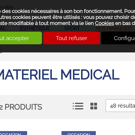
n-être.
se des cookies nécessaires à son bon fonctionnement. Pou
utres cookies peuvent être utilisés : vous pouvez choisir de
ste modifiable à tout moment via le lien
Cookies
en bas d
AL
ESTHÉTIQUE
SPORT
NOS MARQUES
ut accepter
Tout refuser
Configu
L
MATERIEL MEDICAL
2
PRODUITS