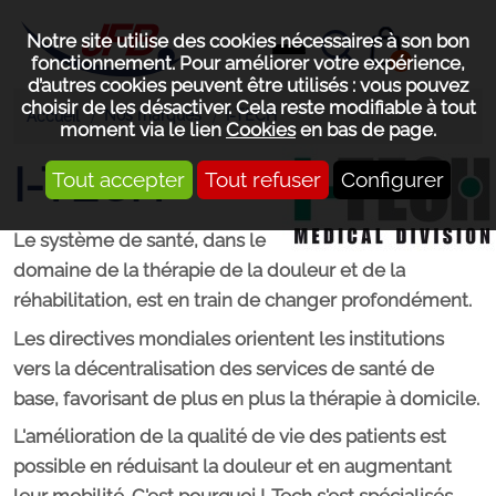
Notre site utilise des cookies nécessaires à son bon
0
fonctionnement. Pour améliorer votre expérience,
d’autres cookies peuvent être utilisés : vous pouvez
choisir de les désactiver. Cela reste modifiable à tout
Nos marques
I-TECH
Accueil
moment via le lien
Cookies
en bas de page.
I-TECH
Tout accepter
Tout refuser
Configurer
Le système de santé, dans le
domaine de la thérapie de la douleur et de la
réhabilitation, est en train de changer profondément.
Les directives mondiales orientent les institutions
vers la décentralisation des services de santé de
base, favorisant de plus en plus la thérapie à domicile.
L'amélioration de la qualité de vie des patients est
possible en réduisant la douleur et en augmentant
leur mobilité. C'est pourquoi I-Tech s'est spécialisés