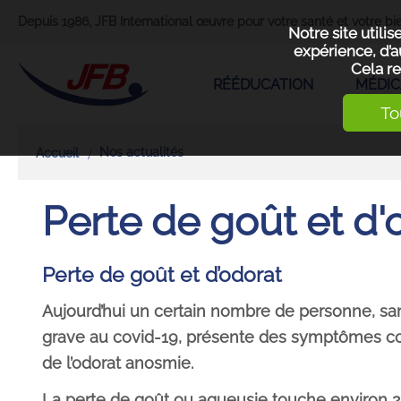
Depuis 1986, JFB International œuvre pour votre santé et votre bie
Notre site utili
expérience, d’a
Cela re
RÉÉDUCATION
MÉDIC
To
Nos actualités
Accueil
Perte de goût et d'
Perte de goût et d’odorat
Aujourd’hui un certain nombre de personne, s
grave au covid-19, présente des symptômes c
de l’odorat anosmie.
La perte de goût ou agueusie touche environ 2