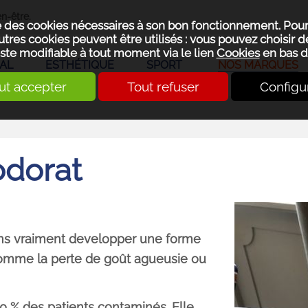
n-être.
se des cookies nécessaires à son bon fonctionnement. Pou
utres cookies peuvent être utilisés : vous pouvez choisir de
ste modifiable à tout moment via le lien
Cookies
en bas d
AL
ESTHÉTIQUE
SPORT
NOS MARQUES
ut accepter
Tout refuser
Configu
odorat
ans vraiment developper une forme
omme la perte de goût agueusie ou
0 % des patients contaminés. Elle