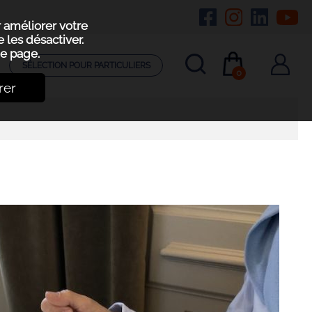
r améliorer votre
 les désactiver.
e page.
SÉLECTION POUR PARTICULIERS
0
rer