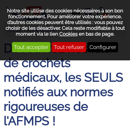
Notre site utilise des cookies nécessaires à son bon
0
fonctionnement. Pour améliorer votre expérience,
d’autres cookies peuvent être utilisés : vous pouvez
choisir de les désactiver. Cela reste modifiable à tout
Nos actualités
Accueil
moment via le lien
Cookies
en bas de page.
Découvrez nos kits
Tout accepter
Tout refuser
Configurer
de crochets
médicaux, les SEULS
notifiés aux normes
rigoureuses de
l'AFMPS !