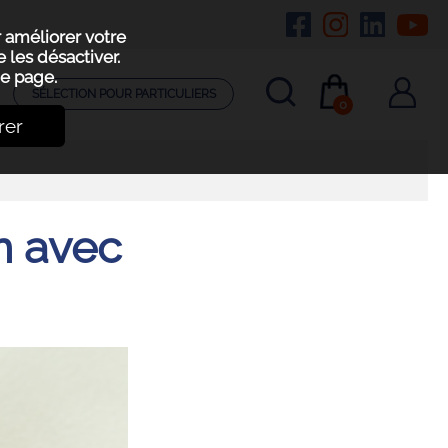
r améliorer votre
 les désactiver.
e page.
SÉLECTION POUR PARTICULIERS
0
rer
n avec