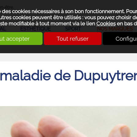
n-être.
se des cookies nécessaires à son bon fonctionnement. Pou
utres cookies peuvent être utilisés : vous pouvez choisir de
ste modifiable à tout moment via le lien
Cookies
en bas d
AL
ESTHÉTIQUE
SPORT
NOS MARQUES
ut accepter
Tout refuser
Configu
 maladie de Dupuytre