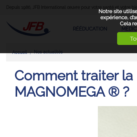
Depuis 1986, JFB International œuvre pour votre santé et votre bie
Notre site utili
expérience, d’a
Cela re
RÉÉDUCATION
MÉDIC
To
Nos actualités
Accueil
Comment traiter la
MAGNOMEGA ® ?