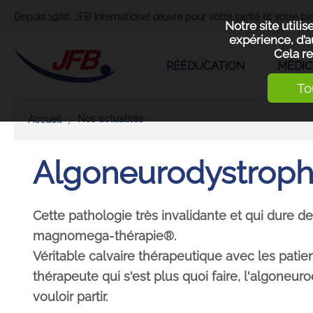
Depuis 1986, JFB International œuvre pour votre santé et votre bie
Notre site utili
expérience, d’a
Cela re
RÉÉDUCATION
MÉDIC
To
Nos actualités
Accueil
Algoneurodystrophi
Cette pathologie très invalidante et qui dure d
magnomega-thérapie®.
Véritable calvaire thérapeutique avec les patient
thérapeute qui s'est plus quoi faire, l'algoneu
vouloir partir.