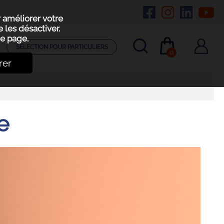
r améliorer votre
 les désactiver.
e page.
SÉLECTION POUR PARTICULIERS
0
rer
e