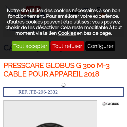
Notre site utilise des cookies nécessaires à son bon
0
fonctionnement. Pour améliorer votre expérience,
d’autres cookies peuvent être utilisés : vous pouvez
choisir de les désactiver. Cela reste modifiable à tout
Accueil
Rééducation
Physiothérapie
moment via le lien
Cookies
en bas de page.
Tout accepter
Tout refuser
Configurer
CABLE G300M-3
PRESSCARE GLOBUS G 300 M-3
CABLE POUR APPAREIL 2018
REF. JFB-296-2332