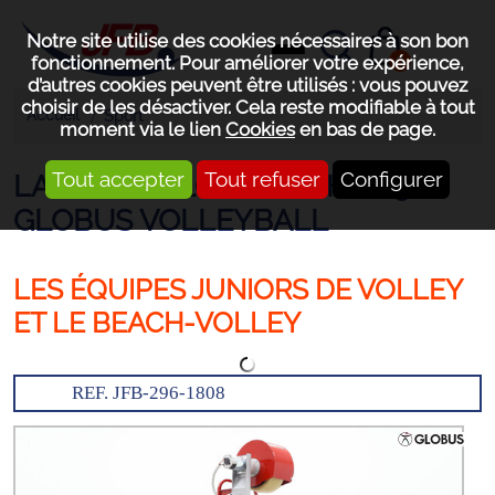
Notre site utilise des cookies nécessaires à son bon
0
fonctionnement. Pour améliorer votre expérience,
d’autres cookies peuvent être utilisés : vous pouvez
choisir de les désactiver. Cela reste modifiable à tout
Accueil
Sport
moment via le lien
Cookies
en bas de page.
Tout accepter
Tout refuser
Configurer
LANCE BALLON WINSHOT 500
GLOBUS VOLLEYBALL
LES ÉQUIPES JUNIORS DE VOLLEY
ET LE BEACH-VOLLEY
REF. JFB-296-1808