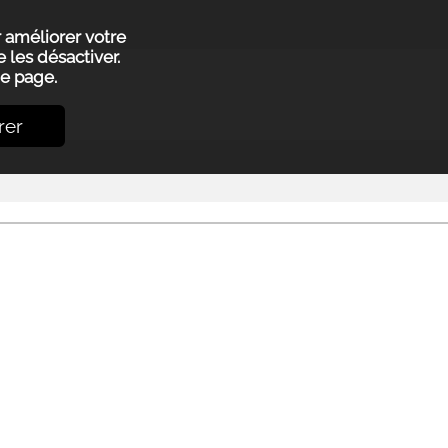
r améliorer votre
 les désactiver.
e page.
rer